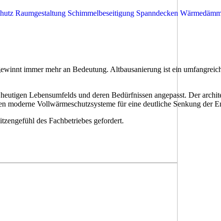
chutz
Raumgestaltung
Schimmelbeseitigung
Spanndecken
Wärmedämm
winnt immer mehr an Bedeutung. Altbausanierung ist ein umfangreiche
eutigen Lebensumfelds und deren Bedürfnissen angepasst. Der architek
ten moderne Vollwärmeschutzsysteme für eine deutliche Senkung der E
tzengefühl des Fachbetriebes gefordert.